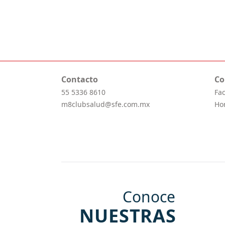
Contacto
Co
55 5336 8610
Fa
m8clubsalud@sfe.com.mx
Ho
Conoce
NUESTRAS