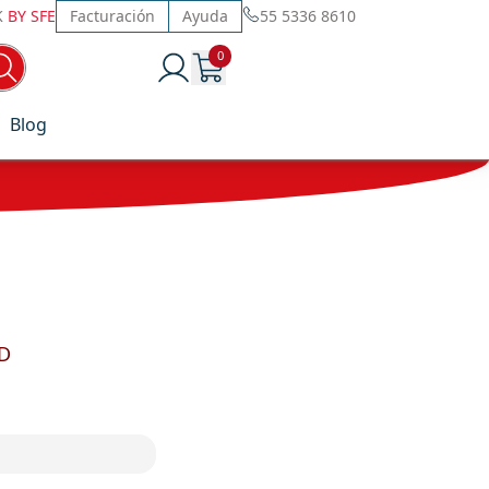
K
BY SFE
Facturación
Ayuda
55 5336 8610
0
Blog
D