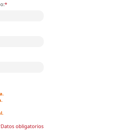
o:
*
a.
a.
l.
*Datos obligatorios