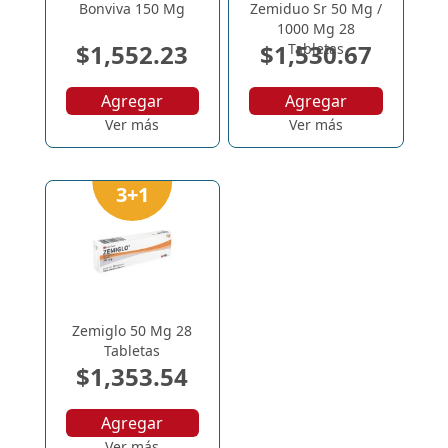
Bonviva 150 Mg
Zemiduo Sr 50 Mg /
1000 Mg 28
$1,552.23
$1,530.67
Tabletas
Agregar
Agregar
Ver más
Ver más
3+1
Zemiglo 50 Mg 28
Tabletas
$1,353.54
Agregar
Ver más