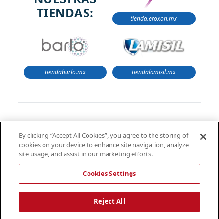
TIENDAS:
tienda.eroxon.mx
tiendabarlo.mx
tiendalamisil.mx
La información proporcionada en este sitio web está
By clicking “Accept All Cookies”, you agree to the storing of
destinada únicamente para uso informativo y no
cookies on your device to enhance site navigation, analyze
sustituye el consejo médico profesional. Siempre debes
site usage, and assist in our marketing efforts.
consultar a un profesional de la salud antes de tomar o
descontinuar cualquier medicamento o tratamiento.
Cookies Settings
Reject All
Esta es una tienda operada por Servicios