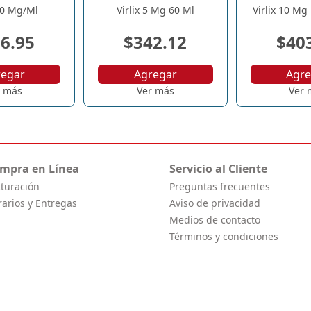
 10 Mg/Ml
Virlix 5 Mg 60 Ml
Virlix 10 Mg
6.95
$342.12
$40
regar
Agregar
Agre
r más
Ver más
Ver 
mpra en Línea
Servicio al Cliente
cturación
Preguntas frecuentes
rarios y Entregas
Aviso de privacidad
Medios de contacto
Términos y condiciones