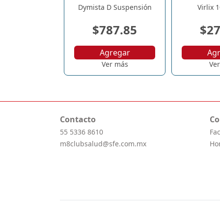
Dymista D Suspensión
Virlix
$787.85
$27
Agregar
Ag
Ver más
Ve
Contacto
Co
55 5336 8610
Fa
m8clubsalud@sfe.com.mx
Ho