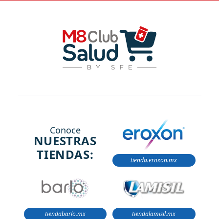
Conoce
NUESTRAS
TIENDAS:
tienda.eroxon.mx
tiendabarlo.mx
tiendalamisil.mx