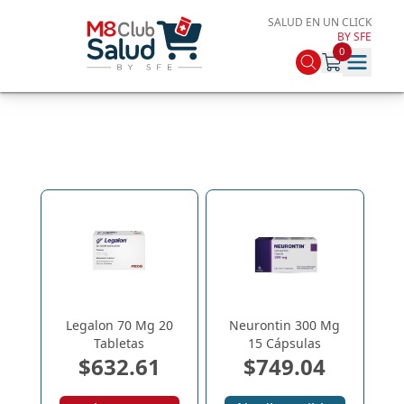
SALUD EN UN CLICK
BY SFE
0
Legalon 70 Mg 20
Neurontin 300 Mg
Tabletas
15 Cápsulas
$632.61
$749.04