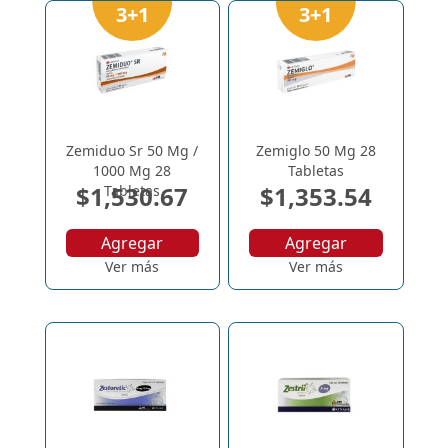
3+1
3+1
Zemiduo Sr 50 Mg /
Zemiglo 50 Mg 28
1000 Mg 28
Tabletas
$1,530.67
$1,353.54
Tabletas
Agregar
Agregar
Ver más
Ver más