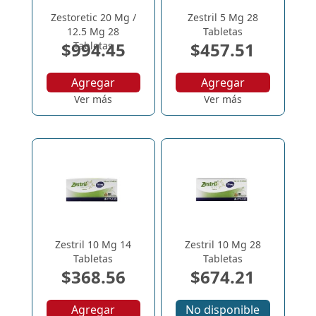
Zestoretic 20 Mg /
Zestril 5 Mg 28
12.5 Mg 28
Tabletas
$994.45
$457.51
Tabletas
Agregar
Agregar
Ver más
Ver más
Zestril 10 Mg 14
Zestril 10 Mg 28
Tabletas
Tabletas
$368.56
$674.21
Agregar
No disponible