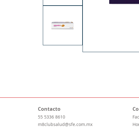
Contacto
Co
55 5336 8610
Fa
m8clubsalud@sfe.com.mx
Ho